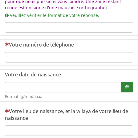
pour que nous puissions vous joindre. Une zone restant
rouge est un signe d'une mauvaise orthographe
)
Veuillez vérifier le format de votre réponse.
(Cette question est obligatoire)
Votre numéro de téléphone
Votre date de naissance
Format de date : jj/mm/aaaa
Ouvr
Format : jj/mm/aaaa
(Cette question est obligatoire)
Votre lieu de naissance, et la wilaya de votre lieu de
naissance