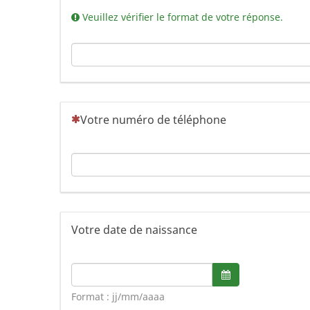
Veuillez vérifier le format de votre réponse.
(Cette question est obligatoire)
Votre numéro de téléphone
Votre date de naissance
Format de date : jj/mm/aaaa
Ouvrir le sélecte
Format : jj/mm/aaaa