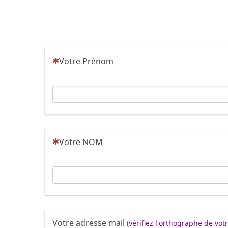
(Cette question est obligatoire)
Votre Prénom
(Cette question est obligatoire)
Votre NOM
Votre adresse mail
(
vérifiez l'orthographe de vo