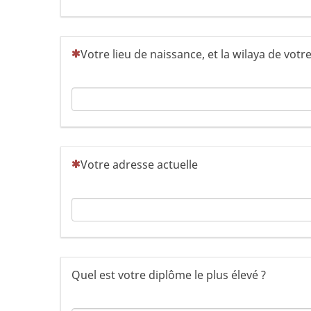
(Cette question est obligatoire)
Votre lieu de naissance, et la wilaya de votr
(Cette question est obligatoire)
Votre adresse actuelle
Quel est votre diplôme le plus élevé ?